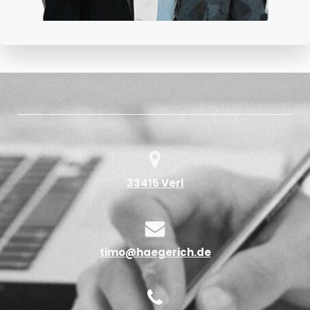
33415 Verl
timo@haegerich.de